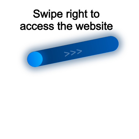
профессиональная заправка кондицио
Безопасность:
устройства‚ поскольку исключает возможность утеч
опасностей․
Как выбрать правильного специалиста для 
Чтобы заправка кондиционера была выполнена качест
правильного специалиста․ При выборе следует учиты
специалист должен иметь с
Опыт и квалификация:
выполнения работ по заправке кондиционера․
убедитесь‚ что специа
Лицензия и сертификация:
сертификаты для выполнения данного вида работ․
изучите отзывы и рекоме
Отзывы и рекомендации:
качество работы специалиста․